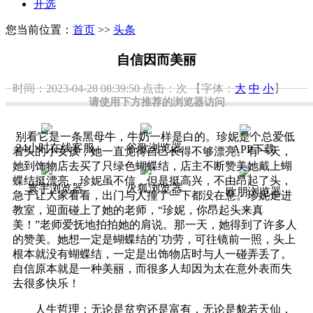
开选
您当前位置：
首页
>>
头条
自信因而美丽
时间：2023-04-28 08:39:50
点击：
次
【字体：
大
中
小
】
请使用下方推荐的浏览器访问
别看它是一条黑母牛，牛奶一样是白的。珍妮是个总爱低
24小时在线客服
谷歌浏览器
APP下载
着头的小女孩，她一直觉得自己长得不够漂亮。有一天，
她到饰物店去买了只绿色蝴蝶结，店主不断赞美她戴上蝴
蝶结挺漂亮，珍妮虽不信，但是挺高兴，不由昂起了头，
寰宇浏览器
火狐浏览器
欧朋浏览器
急于让大家看看，出门与人撞了一下都没在意。珍妮走进
教室，迎面碰上了她的老师，“珍妮，你昂起头来真
美！”老师爱抚地拍拍她的肩说。那一天，她得到了许多人
的赞美。她想一定是蝴蝶结的`功劳，可往镜前一照，头上
根本就没有蝴蝶结，一定是出饰物店时与人一碰弄丢了。
自信原本就是一种美丽，而很多人却因为太在意外表而失
去很多快乐！
人生哲理：无论是贫穷还是富有，无论是貌若天仙，