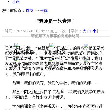
开选
您当前位置：
首页
>>
开选
“老师是一只青蛙”
时间：2023-06-10 16:28:33
点击：
次
【字体：
大
中
小
】
请使用下方推荐的浏览器访问
江泽民同志指出：“创新是一个民族进步的灵魂，是国家兴
24小时在线客服
谷歌浏览器
APP下载
旺发达的不竭动力。一个没有创新能力的民族，难以屹立
于世界民族之林。”“面对世界科技飞速发展的挑战，我们
必须把增强民族创新能力提到关系中华民族兴衰存亡的高
寰宇浏览器
火狐浏览器
欧朋浏览器
度来认识。教育在培育民族创新精神和培养创造性人才方
面，肩负着特殊的使命。”
然而，我们的教育、我们的学校、我们的教师……
那是个阳光灿烂的日子,同往常一样,我们又该学习新课
了。不同的是，有许多老师来听课。
学习的课文是《坐井观天》，一切都在有条不紊的进