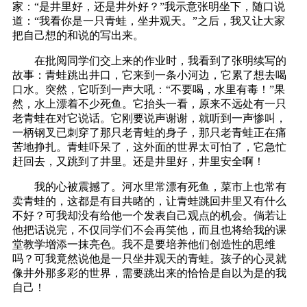
家：“是井里好，还是井外好？”我示意张明坐下，随口说
道：“我看你是一只青蛙，坐井观天。”之后，我又让大家
把自己想的和说的写出来。
在批阅同学们交上来的作业时，我看到了张明续写的
故事：青蛙跳出井口，它来到一条小河边，它累了想去喝
口水。突然，它听到一声大吼：“不要喝，水里有毒！”果
然，水上漂着不少死鱼。它抬头一看，原来不远处有一只
老青蛙在对它说话。它刚要说声谢谢，就听到一声惨叫，
一柄钢叉已刺穿了那只老青蛙的身子，那只老青蛙正在痛
苦地挣扎。青蛙吓呆了，这外面的世界太可怕了，它急忙
赶回去，又跳到了井里。还是井里好，井里安全啊！
我的心被震撼了。河水里常漂有死鱼，菜市上也常有
卖青蛙的，这都是有目共睹的，让青蛙跳回井里又有什么
不好？可我却没有给他一个发表自己观点的机会。倘若让
他把话说完，不仅同学们不会再笑他，而且也将给我的课
堂教学增添一抹亮色。我不是要培养他们创造性的思维
吗？可我竟然说他是一只坐井观天的青蛙。孩子的心灵就
像井外那多彩的世界，需要跳出来的恰恰是自以为是的我
自己！