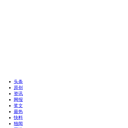
头条
原创
资讯
网报
奖文
最热
快料
独闻