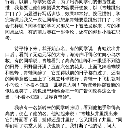
行着。以前，每学完这课，为了培养同学们的创造性思
维，我都要让他们根据课文内容展开想象，以《青蛙跳出
井口了》为题进行写话训练，效果非常好。按照惯例，学
完新课后我又一次让同学们想象青蛙要是跳出井口了，将
会怎样呢？同学们的学习兴趣又一下被激发起来，有的和
同桌互说，有的前后凑在一起争论，还有的仰起小脸在思
考。
待平静下来，我开始点名。有的同学说，青蛙跳出井
口后，看到了无边无际的大海，海涛声吓得它忙向小鸟求
救。有的同学说，青蛙看到了高高的山峰和一眼望不到边
的田野，田野里开满了五颜六色的花儿，上面飞舞着蝴蝶
和蜜蜂，青蛙陶醉了，它觉得以前的日子都白过了。还有
的同学竟然让坐上了飞机去环球旅行，青蛙一下飞机就对
小鸟说：“不看不知道，世界真大啊！”听课老师都被他的
饿话逗笑了，我也没想到他会把一句广告词改得这么恰
当，“不看不知道，世界真奇妙”。
我班有一名新转来的同学叫张明，看到他把手举得高
高的，便点了他的名。他站起来说：“青蛙从井里跳出来，
它到外面看了看，觉得还是井里好，它又跳回了井里。”同
学们听了哄堂大笑，我也笑了。我打断了他的话，问大