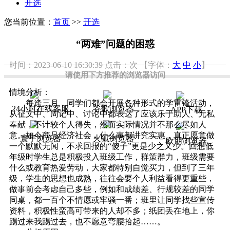
开选
您当前位置：
首页
>>
开选
“两难”问题的困惑
时间：2023-06-10 16:30:39
点击：
次
【字体：
大
中
小
】
请使用下方推荐的浏览器访问
情境分析：
每逢三月，同学们都会开展各种形式的学雷锋活动，
24小时在线客服
谷歌浏览器
APP下载
从征文中、周记中、讨论中都表达了应该乐于助人、无私
奉献，不计较个人得失，然而实际情况并不那么尽如人
意。如今商品经济社会，什么事都讲究实惠，真正愿意做
寰宇浏览器
火狐浏览器
欧朋浏览器
一个默默无闻，不求回报的“傻子”更是少之又少。回想低
年级时学生总是积极投入班级工作，群策群力，班级需要
什么或教育热爱劳动，大家都特别自觉买力，但到了三年
级，学生的思想也成熟，往往会要个人利益看得更重些，
做事前会考虑自己多些，例如和成绩差、行规较差的同学
同桌，都一百个不情愿或牢骚一番；班里让同学找些宣传
资料，积极性蛮高可带来的人却不多；纸团丢在地上，你
踢过来我踢过去，也不愿意弯腰拾起……。