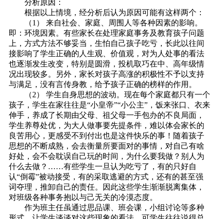
分析原因：
根据以上情境，经分析后认为原因可能有这样两个：
（1） 来自社会、家庭、周围人等各种因素的影响。
即：环境因素。有些家长在处理家庭事务及教育孩子问题
上，方式方法不够妥当，生怕自己孩子吃亏，长此以往间
接影响了学生正确的人生观、价值观，对为人处事的看法
也逐渐发生改变，特别是圆滑，投机取巧在中、高年级情
况出现较多。另外，家长对孩子高涨的积极性不予以支持
与满足，没有言传身教，给予孩子正确的榜样的作用。
（2） 学生自身思想的波动。现在每个家庭都只有一个
孩子，学生在家往往是“小皇帝”“小公主”，饭来张口、衣来
伸手，养成了长期由父母、祖父母一手包办的不良局面，
学生养尊处优，为大人做事要先提条件，难以体会家长的
良苦用心，更感受不到付出也是这件快乐的事！随着孩子
思想的不断成熟，会去衡量所要面对的事情，对自己有啥
好处，会不会耽误自己玩的时间，为什么要我做？别人为
什么去做？……有些学生一旦认为吃亏了，有的只好自
认“倒霉”被动接受，有的采取逃避的方式，还有的甚至强
词夺理，推卸自己的责任。因此这些学生渐渐脱离集体，
对班级各种事务抱以与己无关的冷漠态度。
作为班主任虽通过思品课、班会课，小组讨论等多种
形式，让学生谈谈对这些现象的看法，可学生往往说得总